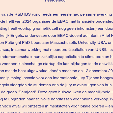
neergelegd.
art van de R&D IBS vond reeds een eerste nauwe samenwerking
ede helft van 2024 organiseerde EBAC met financiële ondersteu
hting heeft voorlopig namelijk zelf nog geen inkomsten) een do
kelijk Engels, onderwezen door EBAC-docent ad interim Arief
en Fulbright PhD-beurs aan Massachusetts University, USA, en 
ursus, in samenwerking met meerdere faculteiten van UNSIL, b
ndernemerschap, hun zakelijke capaciteiten te stimuleren en he
 voor een kleinschalige startup die kan bijdragen tot de ontwik
ten met de best uitgewerkte ideeën mochten op 12 december 20
en ‘pitching’-sessie voor een internationale jury. Tijdens hoogs
ngels slaagden de studenten erin de jury te overtuigen van hun
is de groep ‘Sarajoed’. Deze geeft huisvrouwen de mogelijkheid
ng te upgraden naar stijlvolle handtassen voor online verkoop.
nisch afval wil omzetten in meststoffen voor lokale boeren – en 