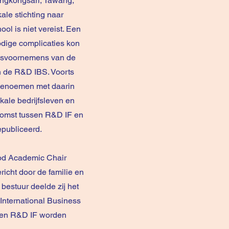
engkongsari, Tawang,
ale stichting naar
ol is niet vereist. Een
nodige complicaties kon
eidsvoornemens van de
n de R&D IBS. Voorts
benoemen met daarin
ale bedrijfsleven en
nkomst tussen R&D IF en
epubliceerd.
ood Academic Chair
icht door de familie en
estuur deelde zij het
International Business
C en R&D IF worden