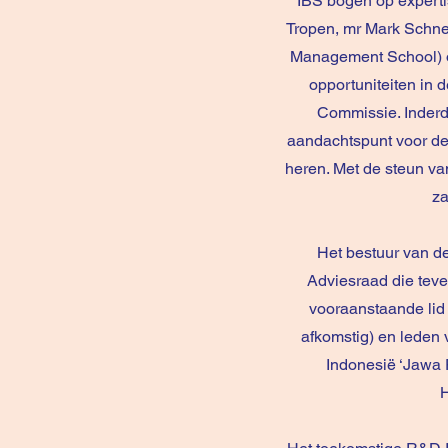
IBS bogen op expertis
Tropen, mr Mark Schne
Management School) op
opportuniteiten in
Commissie. Inderd
aandachtspunt voor de 
heren. Met de steun v
za
Het bestuur van d
Adviesraad die teve
vooraanstaande lid
afkomstig) en leden v
Indonesië ‘Jawa 
H