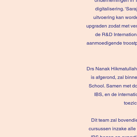
ondernemingen in T
digitalisering. ‘Sa
uitvoering kan worde
upgraden zodat met verd
de R&D Internation
aanmoedigende troostpr
Drs Nanak Hikmatullah, 
is afgerond, zal bin
School. Samen met doc
IBS, en de internat
toezi
Dit team zal bovendi
cursussen inzake alle 