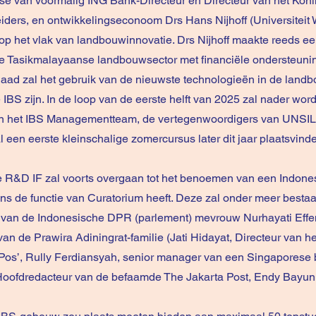
e van voormalig ING Bank-Directeur en Directeur van het Koninkl
iders, en ontwikkelingseconoom Drs Hans Nijhoff (Universiteit
 het vlak van landbouwinnovatie. Drs Nijhoff maakte reeds ee
 de Tasikmalayaanse landbouwsector met financiële ondersteun
aad zal het gebruik van de nieuwste technologieën in de landb
IBS zijn. In de loop van de eerste helft van 2025 zal nader wo
an het IBS Managementteam, de vertegenwoordigers van UNSIL,
l een eerste kleinschalige zomercursus later dit jaar plaatsvind
e R&D IF zal voorts overgaan tot het benoemen van een Indon
ns de functie van Curatorium heeft. Deze zal onder meer bestaa
 van de Indonesische DPR (parlement) mevrouw Nurhayati Effen
an de Prawira Adiningrat-familie (Jati Hidayat, Directeur van he
Pos’, Rully Ferdiansyah, senior manager van een Singaporese 
oofdredacteur van de befaamde The Jakarta Post, Endy Bayuni