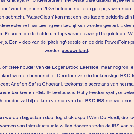
asikmalaya wil ondersteunen met betaalbare data-analyse ter 
rajoed’ werd in januari 2025 beloond met een geldprijs waarmee 
n gebracht. ‘WasteClean’ kan met een iets lagere geldprijs zijn
ere externe financiering een bedrijf kan worden gestart. Extern
al Foundation de beide startups waar gevraagd begeleiden. ‘We
ijs. Een video van de 'pitching'-sessie en de drie PowerPoint-p
worden
gedownload
.
officiële houder van de Edgar Brood Leerstoel maar nog ‘on lea
nenkort worden benoemd tot Directeur van de toekomstige R&D I
ent Arief en Safira Chaerani, toekomstig secretaris van het 
ionale bankier en R&D IF bestuurslid Rully Ferdiansyah, onbetaa
chthouder, zal hij de kern vormen van het R&D IBS-managemen
en worden bijgestaan door logistiek expert Wim De Herdt, die t
vormen van infrastructuur te willen doceren zodra de IBS van st