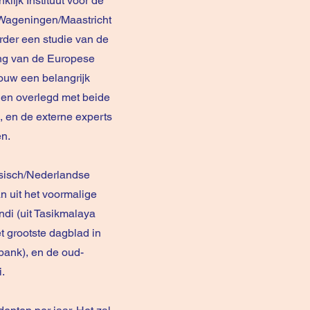
ijk Instituut voor de
 Wageningen/Maastricht
rder een studie van de
ing van de Europese
ouw een belangrijk
rden overlegd met beide
 en de externe experts
en.
esisch/Nederlandse
n uit het voormalige
di (uit Tasikmalaya
t grootste dagblad in
bank), en de oud-
.