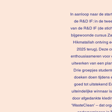
In aanloop naar de st
de R&D IF: in de twe
van de R&D IF (de stic
bijgewoonde cursus Za
Hikmatallah ontving e
2025 terug). Deze c
enthousiasmeren voor o
uitwerken van een plan
Drie groepjes studen
doeken doen tijdens e
goed tot uitstekend E
uiteindelijke winnaar 
door afgedankte kledi
‘WasteClean’ – dat orga