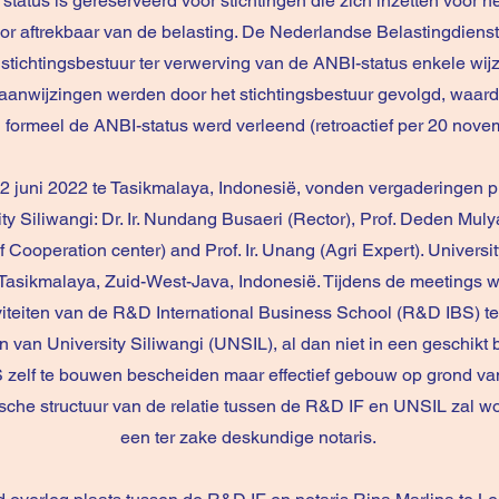
tatus is gereserveerd voor stichtingen die zich inzetten voor 
oor aftrekbaar van de belasting. De Nederlandse Belastingdienst
 stichtingsbestuur ter verwerving van de ANBI-status enkele wijz
aanwijzingen werden door het stichtingsbestuur gevolgd, waard
g formeel de ANBI-status werd verleend (retroactief per 20 nove
 2 juni 2022 te Tasikmalaya, Indonesië, vonden vergaderingen 
y Siliwangi: Dr. Ir. Nundang Busaeri (Rector), Prof. Deden Muly
Cooperation center) and Prof. Ir. Unang (Agri Expert). Universit
in Tasikmalaya, Zuid-West-Java, Indonesië. Tijdens de meetings 
iteiten van de R&D International Business School (R&D IBS) te
van University Siliwangi (UNSIL), al dan niet in een geschikt
 zelf te bouwen bescheiden maar effectief gebouw op grond va
ische structuur van de relatie tussen de R&D IF en UNSIL zal 
een ter zake deskundige notaris.