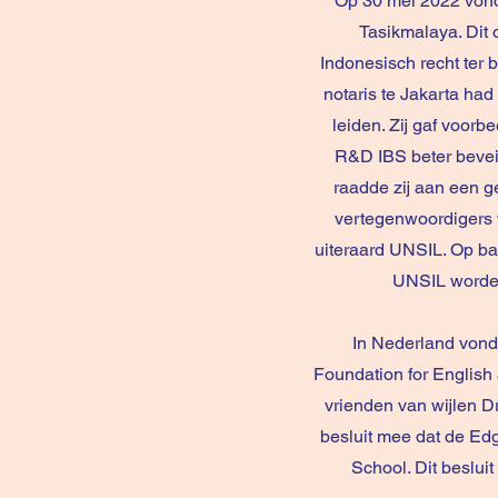
Op 30 mei 2022 vond
Tasikmalaya. Dit o
Indonesisch recht ter 
notaris te Jakarta had
leiden. Zij gaf voor
R&D IBS beter bevei
raadde zij aan een 
vertegenwoordigers v
uiteraard UNSIL. Op ba
UNSIL worden
In Nederland vond
Foundation for English
vrienden van wijlen 
besluit mee dat de Ed
School. Dit beslu