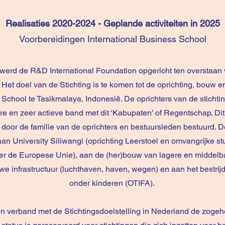
Realisaties 2020-2024 - Geplande activiteiten in 2025
Voorbereidingen International Business School
erd de R&D International Foundation opgericht ten overstaan v
. Het doel van de Stichting is te komen tot de oprichting, bouw
 School te Tasikmalaya, Indonesië. De oprichters van de sticht
re en zeer actieve band met dit ‘Kabupaten’ of Regentschap. Di
oor de familie van de oprichters en bestuursleden bestuurd. De
an University Siliwangi (oprichting Leerstoel en omvangrijke 
r de Europese Unie), aan de (her)bouw van lagere en middelba
we infrastructuur (luchthaven, haven, wegen) en aan het bestri
onder kinderen (OTIFA).
n verband met de Stichtingsdoelstelling in Nederland de zogeh