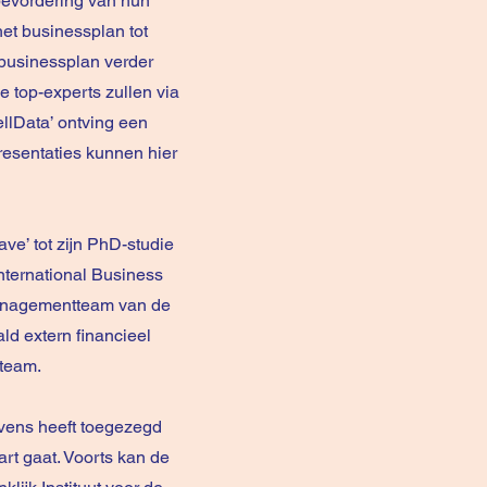
bevordering van hun
het businessplan tot
 businessplan verder
e top-experts zullen via
llData’ ontving een
resentaties kunnen hier
ve’ tot zijn PhD-studie
nternational Business
managementteam van de
ld extern financieel
tteam.
evens heeft toegezegd
art gaat. Voorts kan de