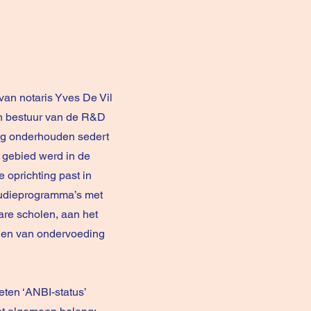
an notaris Yves De Vil
 en bestuur van de R&D
ing onderhouden sedert
t gebied werd in de
 oprichting past in
studieprogramma’s met
re scholen, aan het
jden van ondervoeding
eten ‘ANBI-status’