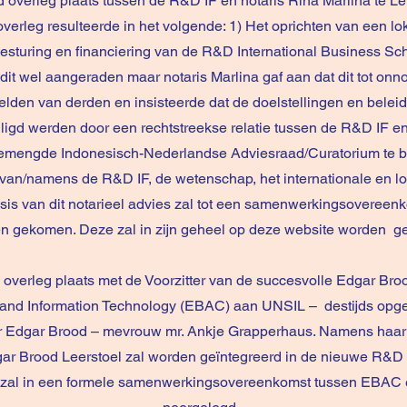
 overleg plaats tussen de R&D IF en notaris Rina Marlina te L
verleg resulteerde in het volgende: 1) Het oprichten van een lok
besturing en financiering van de R&D International Business Scho
 dit wel aangeraden maar notaris Marlina gaf aan dat dit tot on
beelden van derden en insisteerde dat de doelstellingen en bel
ligd werden door een rechtstreekse relatie tussen de R&D IF e
gemengde Indonesisch-Nederlandse Adviesraad/Curatorium te 
an/namens de R&D IF, de wetenschap, het internationale en lok
sis van dit notarieel advies zal tot een samenwerkingsoveree
 gekomen. Deze zal in zijn geheel op deze website worden g
 overleg plaats met de Voorzitter van de succesvolle Edgar Br
 and Information Technology (EBAC) aan UNSIL – destijds opger
Dr Edgar Brood – mevrouw mr. Ankje Grapperhaus. Namens haar b
gar Brood Leerstoel zal worden geïntegreerd in de nieuwe R&D 
it zal in een formele samenwerkingsovereenkomst tussen EBA