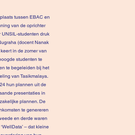
 plaats tussen EBAC en
ning van de oprichter
or UNSIL-studenten druk
 Nugraha (docent Nanak
keert in de zomer van
eoogde studenten te
n te begeleiden bij het
keling van Tasikmalaya.
24 hun plannen uit de
taande presentaties in
 zakelijke plannen. De
 inkomsten te genereren
 Tweede en derde waren
‘WellData’ – dat kleine